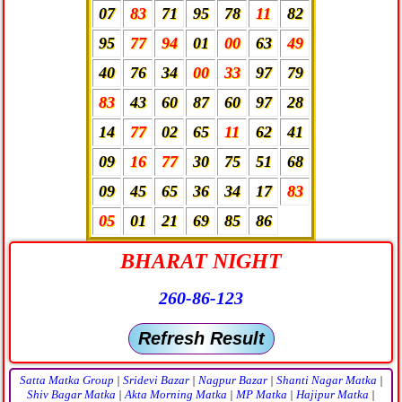
07
83
71
95
78
11
82
95
77
94
01
00
63
49
40
76
34
00
33
97
79
83
43
60
87
60
97
28
14
77
02
65
11
62
41
09
16
77
30
75
51
68
09
45
65
36
34
17
83
05
01
21
69
85
86
BHARAT NIGHT
260-86-123
Refresh Result
Satta Matka Group
|
Sridevi Bazar
|
Nagpur Bazar
|
Shanti Nagar Matka
|
Shiv Bagar Matka
|
Akta Morning Matka
|
MP Matka
|
Hajipur Matka
|