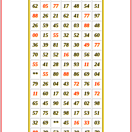
62
05
77
17
48
54
51
88
26
21
62
41
77
97
26
59
45
02
03
88
48
00
15
55
32
52
34
60
36
39
81
78
30
49
77
70
52
52
16
80
56
40
55
41
28
19
93
11
24
**
55
80
88
86
69
04
79
26
04
43
72
76
16
11
60
17
02
49
19
72
65
45
90
54
47
02
98
57
75
82
98
17
53
51
32
69
**
45
16
33
03